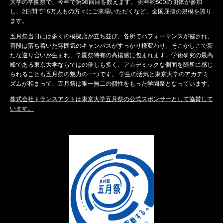
大学の学園祭で、今年で第98回目を数えます。 例年約500の団体が参加
し、2日間で15万人もの方々にご来場いただくなど、全国屈指の規模を誇り
ます。
五月祭当日には多くの模擬店が立ち並び、各所でパフォーマンスが催され、
普段は落ち着いた雰囲気のキャンパスがすっかり様変わり。そこかしこで新
たな巡り合いが生まれ、学園祭特有の高揚感に包まれます。学術研究の最高
峰である東京大学ならではの催しも多く、アカデミックな側面を随所に感じ
られることも五月祭の魅力の一つです。 学生の活気と東京大学のアカデミ
ズムが相まって、五月祭は唯一無二の個性をもった学園祭となっています。
株式会社トランスアクトは東京大学五月祭の公式スポンサーとして協賛して
います。