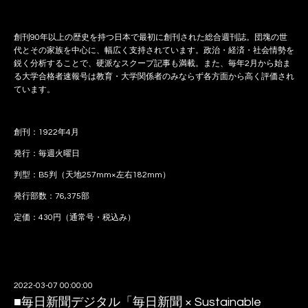
創刊90年以上の歴史を持つ日本で最初に創刊された総合週刊誌。団塊の世
代とその家族を中心に、幅広く支持されています。政治・経済・社会情勢を
鋭く分析することで、硬派なスクープ記事も満載。また、毎年2月から始ま
る大学合格者速報号は教育・大学関係者のみならず各方面から高く評価され
ています。
創刊：1922年4月
発行：毎週火曜日
判型：B5判（天地257mm×左右182mm）
発行部数：76,375部
定価：430円（通常号・税込み）
2022-03-07 00:00:00
■毎日新聞デジタル「毎日新聞 × Sustainable