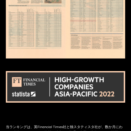
当ランキングは、英Financial Times社と独スタティスタ社が、数か月にわ