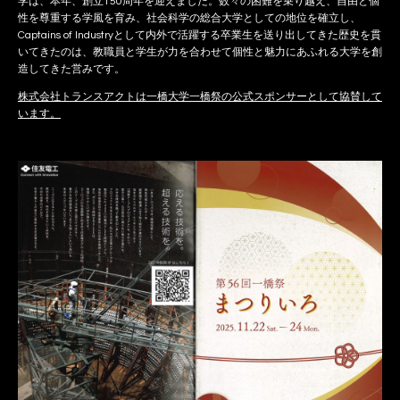
学は、本年、創立150周年を迎えました。数々の困難を乗り越え、自由と個
性を尊重する学風を育み、社会科学の総合大学としての地位を確立し、
Captains of Industryとして内外で活躍する卒業生を送り出してきた歴史を貫
いてきたのは、教職員と学生が力を合わせて個性と魅力にあふれる大学を創
造してきた営みです。
株式会社トランスアクトは一橋大学一橋祭の公式スポンサーとして協賛して
います。