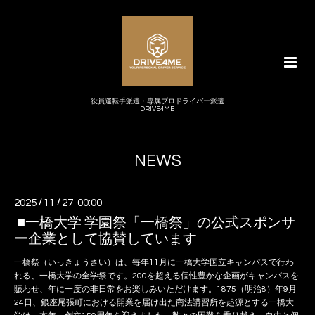
役員運転手派遣・専属プロドライバー派遣
DRIVE4ME
NEWS
2025
/
11
/
27 00:00
■一橋大学 学園祭「一橋祭」の公式スポンサ
ー企業として協賛しています
一橋祭（いっきょうさい）は、毎年11月に一橋大学国立キャンパスで行わ
れる、一橋大学の全学祭です。200を超える個性豊かな企画がキャンパスを
賑わせ、年に一度の非日常をお楽しみいただけます。1875（明治8）年9月
24日、銀座尾張町における開業を届け出た商法講習所を起源とする一橋大