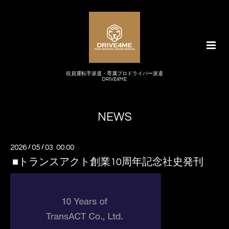
役員運転手派遣・専属プロドライバー派遣
DRIVE4ME
NEWS
2026
/
05
/
03 00:00
■トランスアクト創業10周年記念社史発刊