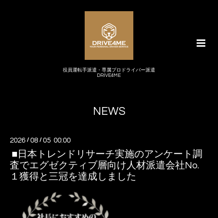
役員運転手派遣・専属プロドライバー派遣
DRIVE4ME
NEWS
2026
/
08
/
05 00:00
■​​日本トレンドリサーチ実施のアンケート調
査でエグゼクティブ層向け人材派遣会社No.
１獲得と三冠を達成しました