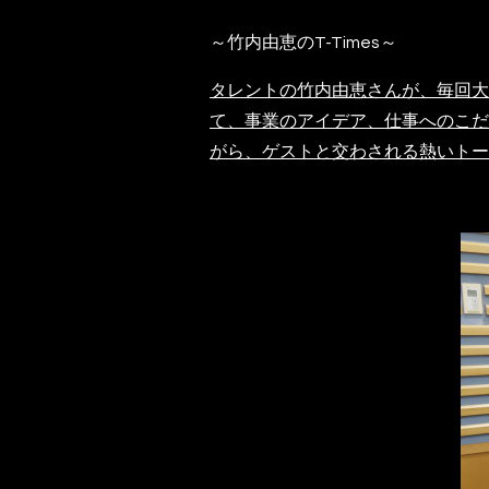
～竹内由恵のT-Times～
タレントの竹内由恵さんが、毎回大
て、事業のアイデア、仕事へのこだ
がら、ゲストと交わされる熱いトー